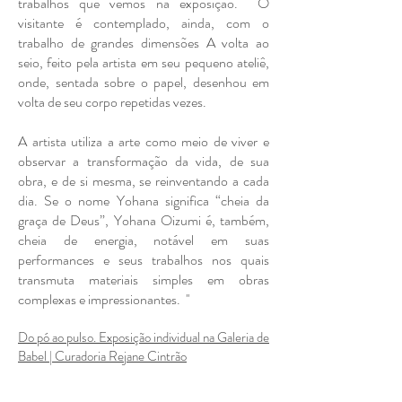
trabalhos que vemos na exposição. O
visitante é contemplado, ainda, com o
trabalho de grandes dimensões A volta ao
seio, feito pela artista em seu pequeno ateliê,
onde, sentada sobre o papel, desenhou em
volta de seu corpo repetidas vezes.
A artista utiliza a arte como meio de viver e
observar a transformação da vida, de sua
obra, e de si mesma, se reinventando a cada
dia. Se o nome Yohana significa “cheia da
graça de Deus”, Yohana Oizumi é, também,
cheia de energia, notável em suas
performances e seus trabalhos nos quais
transmuta materiais simples em obras
complexas e impressionantes. ''
Do pó ao pulso. Exposição individual na Galeria de
Babel | Curadoria Rejane Cintrão