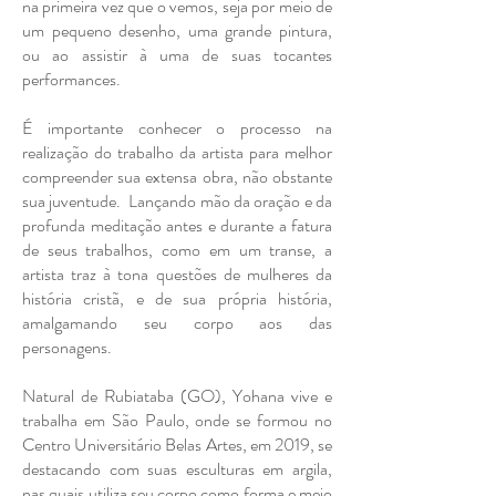
na primeira vez que o vemos, seja por meio de
um pequeno desenho, uma grande pintura,
ou ao assistir à uma de suas tocantes
performances.
É importante conhecer o processo na
realização do trabalho da artista para melhor
compreender sua extensa obra, não obstante
sua juventude. Lançando mão da oração e da
profunda meditação antes e durante a fatura
de seus trabalhos, como em um transe, a
artista traz à tona questões de mulheres da
história cristã, e de sua própria história,
amalgamando seu corpo aos das
personagens.
Natural de Rubiataba (GO), Yohana vive e
trabalha em São Paulo, onde se formou no
Centro Universitário Belas Artes, em 2019, se
destacando com suas esculturas em argila,
nas quais utiliza seu corpo como forma e meio