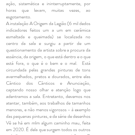
ação, sistemática e ininterruptamente, por
horas que levam, muitas vezes, ao
esgotamento.
A instalação A Origem da Legião (6 mil dedos
indicadores feitos um a um em cerâmica
esmaltada e queimada) se localizada no
centro da sala e surgiu a partir de um
questionamento da artista sobre a procura da
essência, da origem, o que está dentro e o que
está fora, o que é o bem e o mal. Está
circundada pelas grandes pinturas de tons
avermelhados, pretos e dourados, entre elas
Cântico dos Cânticos e Anunciação,
captando nosso olhar e atenção logo que
adentramos a sala. Entretanto, devemos nos
atentar, também, aos trabalhos de tamanhos
menores, e não menos vigorosos - à exemplo
das pequenas pinturas, e da série de desenhos
Vê se há em mlm algum caminho mau, feita
em 2020. É dela que surgem todos os outros