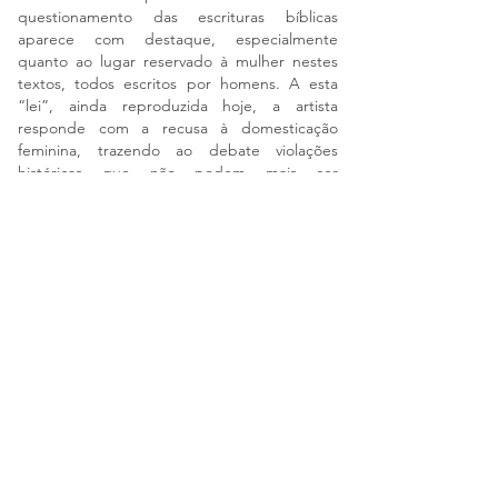
questionamento das escrituras bíblicas
aparece com destaque, especialmente
quanto ao lugar reservado à mulher nestes
textos, todos escritos por homens. A esta
“lei”, ainda reproduzida hoje, a artista
responde com a recusa à domesticação
feminina, trazendo ao debate violações
históricas que não podem mais ser
normalizadas."
Sessão Holofote Lux Espaço de Arte | Sylvia Werneck
Andrés I. M. Hernández.
São Paulo,
2020.
"Construções Sublimes. Nesta
conjugação de substantivo e adjetivo
se define(m) a(s) exposição(ões) de