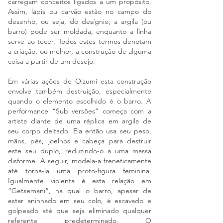
carregam conceitos ligados a um propósito.
Assim, lápis ou carvão estão no campo do
desenho, ou seja, do desígnio; a argila (ou
barro) pode ser moldada, enquanto a linha
serve ao tecer. Todos estes termos denotam
a criação, ou melhor, a construção de alguma
coisa a partir de um desejo.
Em várias ações de Oizumi esta construção
envolve também destruição, especialmente
quando o elemento escolhido é o barro. A
performance “Sub versões” começa com a
artista diante de uma réplica em argila de
seu corpo deitado. Ela então usa seu peso,
mãos, pés, joelhos e cabeça para destruir
este seu duplo, reduzindo-o a uma massa
disforme. A seguir, modela-a freneticamente
até torná-la uma proto-figura feminina.
Igualmente violenta é esta relação em
“Getsemani”, na qual o barro, apesar de
estar aninhado em seu colo, é escavado e
golpeado até que seja eliminado qualquer
referente predeterminado. O